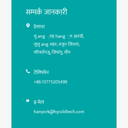
सम्पर्क जानकारी
ठेगाना

चु ang ्गह hang ्ग आरडी,
लुलु ang शहर, वजुन जिल्ला,
परिवर्तनजु, जियांगु, चीन
टेलिफोन

+86-13775205499
इ-मेल

hanyork@hycoldtech.com