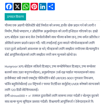
Facebook
X
WhatsApp
Pinterest
LinkedIn
Share
उत्पादन विवरण
चीनमा एक अग्रणी पोलिस्टेरि बोर्ड निर्माता को रूपमा, हानीर थोक प्रदान गर्न को लागी र
निर्माण, चिसो भण्डारण, र औद्योगिक अनुप्रयोगहरु को लागी इन्शिडल गरिएको छ। हाम्रो
XPS बोर्डहरू उन्नत बन्द सेल टेक्नोलोजीको साथ चीनमा बनेका छन्, उच्च थर्मल प्रतिरोध र
ओसिलो प्रमाण प्रदर्शन प्रदान गर्दै। यदि तपाईंलाई ठूला क्याले परियोजनाहरूको लागि
एउटा ठूलो आदेशको आवश्यक छ भने, चीनहरूको लागि सम्झौता नगरिएका बैल्याण्डुरिन
बोर्ड आपूर्तिकर्ताहरूको लागि सम्झौता नगरी कम मूल्यको खाँचो छ।
Hunyroor XPS बोर्डहरू सजिलो डिजाइन, उच्च कम्प्रेभिंगेबल डिजाइन, उच्च कम्प्रेसर
बलको साथ उन्नत कट्टरपन्थीहरू), अनुप्रयोगहरू उर्जा-दक्ष पर्खाल प्यानलहरूको साथ।
हानीर्कबाट सबै एक्लो एक्स्ट्रोड पोलिस्टेरिन बोर्ड URFERS 9001 गुणस्तर नियन्त्रण,
भर्जिन बहुविरोधीलाई UV स्ट्रिफर्स र फायर रिटर्डिनल सार्नुहोस् UVER कोषको संरचनाको
लागि 120 डिग्री सेल्सियसलाई।
हामी strous000 + ㎡ तत्काल ढुवानीको लागि स्टकमा तयार गर्दछौं र भोल्यूम छुटको
साथ बल्क मूल्य सूचिहरू प्रस्ताव गर्दछौं। विश्वव्यापी आपूर्तिकर्ता र ठेकेदारहरूले नि: