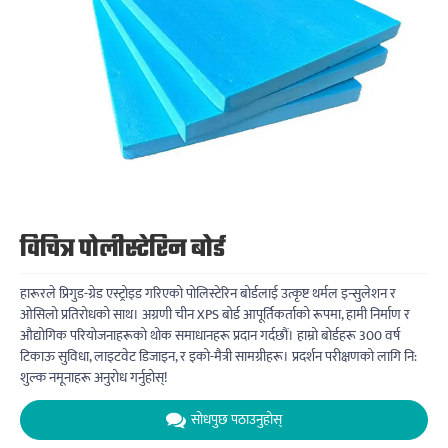
विचित्र पोलीस्टेरिन बोर्ड
हारूरले प्रिगुड-ग्रेड एस्ट्रोइड गरिएको पोलिस्टेरिन बोर्डलाई उत्कृष्ट थर्मल इन्सुलेशन र
ओसिलो प्रतिरोधको साथ। अग्रणी चीन XPS बोर्ड आपूर्तिकर्ताको रूपमा, हामी निर्माण र
औद्योगिक परियोजनाहरूको थोक समाधानहरू प्रदान गर्दछौं। हाम्रो बोर्डहरू 300 वर्ष
टिकाऊ सुविधा, लाइटवेट डिजाइन, र इको-मैत्री सामग्रीहरू। प्रदर्शन परीक्षणको लागि नि:
शुल्क नमूनाहरू अनुरोध गर्नुहोस्!
सोधपुछ पठाउनुहोस्