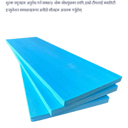
शुल्क नमूनाहरू अनुरोध गर्न सक्छन्। थोक सोधपुछका लागि, हाम्रो टीमलाई क्वालिटी
इन्सुलेशन समाधानहरूमा अनौंठो सौजहरू अनलक गर्नुहोस्