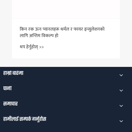
किन रक ऊन प्यानलहरू थर्मल र फायर इन्सुलेशनको
लागि अन्तिम विकल्प हो
थप हेर्नुहोस् >>
हाम्रो बारेमा
पानी
समाचार
हामीलाई सम्पर्क गर्नुहोस