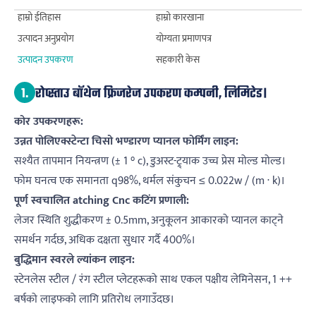
हाम्रो ईतिहास
हाम्रो कारखाना
उत्पादन अनुप्रयोग
योग्यता प्रमाणपत्र
उत्पादन उपकरण
सहकारी केस
1.
रोप्स्ताउ बॉथेन फ्रिजरेज उपकरण कम्पनी, लिमिटेड।
कोर उपकरणहरू:
उन्नत पोलिएक्स्टेन्टा चिसो भण्डारण प्यानल फोर्मिंग लाइन:
सश्यैत तापमान नियन्त्रण (± 1 ° c), डुअस्ट-ट्र्याक उच्च प्रेस मोल्ड मोल्ड।
फोम घनत्व एक समानता q98%, थर्मल संकुचन ≤ 0.022w / (m · k)।
पूर्ण स्वचालित atching Cnc कटिंग प्रणाली:
लेजर स्थिति शुद्धीकरण ± 0.5mm, अनुकूलन आकारको प्यानल काट्ने
समर्थन गर्दछ, अधिक दक्षता सुधार गर्दै 400%।
बुद्धिमान स्वरले ल्यांकन लाइन:
स्टेनलेस स्टील / रंग स्टील प्लेटहरूको साथ एकल पक्षीय लेमिनेसन, 1 ++
बर्षको लाइफको लागि प्रतिरोध लगाउँदछ।