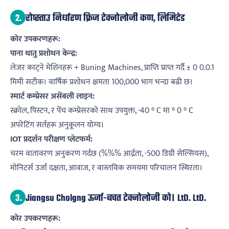
2.
रोप्स्ताउ निर्धारण फ्रिज टेक्नोलोजी कण, लिमिटेड
कोर उपकरणहरू:
पाना धातु प्रशोधन केन्द्र:
लेजर काट्ने मेशिनहरू + Buning Machines, प्राप्ति प्राप्त गर्दै ± 0 0.0.1
मिमी सटीक। वार्षिक प्रशोधन क्षमता 100,000 भाग भन्दा बढी छ।
स्मार्ट कम्प्रेसर असेंबली लाइन:
स्क्रोल, पिस्टन, र पेंच कम्प्रेसरको साथ उपयुक्त, -40 ° C मा ° 0 ° C
अपरेटिंग सर्तहरू अनुकूलन योग्य।
IOT प्रदर्शन परीक्षण प्लेटफर्म:
चरम वातावरण अनुकरण गर्दछ (%%% आर्द्रता, -500 डिग्री सेल्सियस),
मोनिटर्स उर्जा दक्षता, आवाज, र वास्तविक समयमा परिचालन स्थिरता।
3.
Jiangsu Cholgng ऊर्जा-बचत टेक्नोलोजी को। LtD. LtD.
कोर उपकरणहरू: