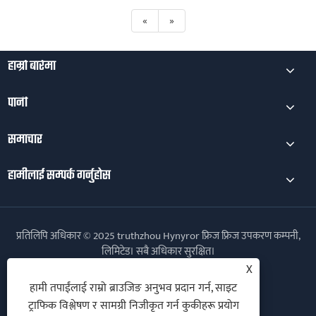
«
»
हाम्रो बारेमा
पानी
समाचार
हामीलाई सम्पर्क गर्नुहोस
प्रतिलिपि अधिकार © 2025 truthzhou Hynyror फ्रिज फ्रिज उपकरण कम्पनी,
लिमिटेड। सबै अधिकार सुरक्षित।
X
Follow Us
हामी तपाईंलाई राम्रो ब्राउजिङ अनुभव प्रदान गर्न, साइट
ट्राफिक विश्लेषण र सामग्री निजीकृत गर्न कुकीहरू प्रयोग